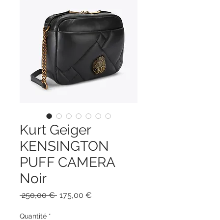
Kurt Geiger
KENSINGTON
PUFF CAMERA
Noir
Prix
Prix
 250,00 € 
175,00 €
original
promotionnel
Quantité
*