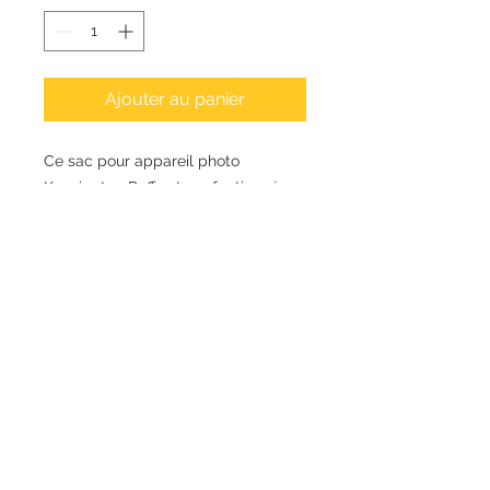
Ajouter au panier
Ce sac pour appareil photo
Kensington Puff est confectionné
dans un cuir d’agneau noir avec un
grand matelassage surpiqué. Il y a
une poche à l’arrière et une grande
tête d’aigle en laiton vieilli sur le
devant.
19 cm (H), 25 cm (L), 7 cm (P)
Longueur de la bandoulière : 121
cm
Bandoulière chaîne réglable en
laiton vieilli avec empiècement
en cuir