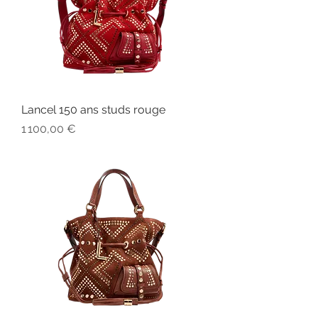
Lancel 150 ans studs rouge
Prix
1 100,00 €