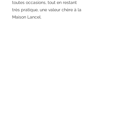
toutes occasions, tout en restant
très pratique, une valeur chère à la
Maison Lancel.
MATIERE PRINCIPALE 100% CUIR
D'AGNEAU, DEUXIEME MATIERE
100% CUIR DE VACHETTE ET
DOUBLURE 100% NYLON
SAC SEAU M
ANIMATION 150Y FOURRURE :
FOURRURE & CUIR DE
VACHETTE LISSE
Logo "LANCEL PARIS"" marqué à
chaud avec film métallique &
logo ""150 LANCEL"" marqué à
chaud à sec
Fermeture liens coulissants cuir,
avec pompons
Bandoulière cuir, ajustable
(boucle) & amovible (bouton de