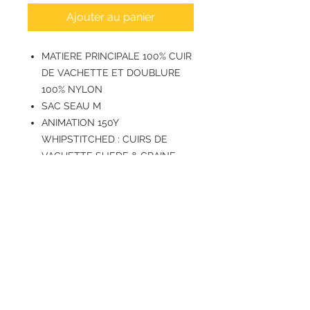
Ajouter au panier
MATIERE PRINCIPALE 100% CUIR
DE VACHETTE ET DOUBLURE
100% NYLON
SAC SEAU M
ANIMATION 150Y
WHIPSTITCHED : CUIRS DE
VACHETTE SUEDE & GRAINE
Logo "LANCEL PARIS"" marqué à
chaud à sec & logo ""150
LANCEL"" marqué à chaud à sec
Fermeture liens coulissants cuir,
avec pompons
Bandoulière cuir, ajustable
(boucle) & amovible (bouton de
col)
2 poignées cuir, rabattables