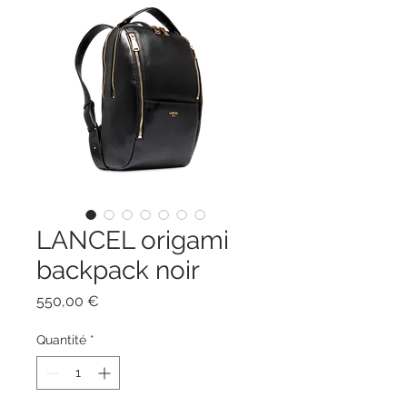
LANCEL origami
backpack noir
Prix
550,00 €
Quantité
*