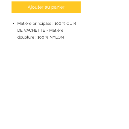
Ajouter au panier
Matière principale : 100 % CUIR
DE VACHETTE - Matière
doublure : 100 % NYLON
SAC À DOS À POINTES S
CUIR DE VACHETTE LISSE
Logo « LANCEL PARIS » estampé
à chaud avec une feuille
métallique
Fermeture zippée
Bretelles en cuir réglables,
boutons de col
1 poignée en cuir avec logo en
relief haute définition
Doublure textile
Aménagement intérieur 2
compartiments zippés