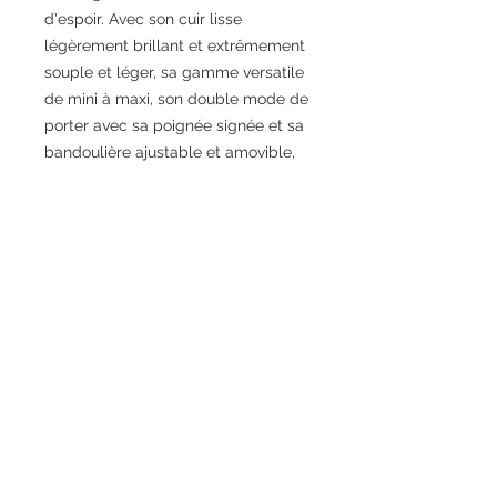
d'espoir. Avec son cuir lisse
légèrement brillant et extrêmement
souple et léger, sa gamme versatile
de mini à maxi, son double mode de
porter avec sa poignée signée et sa
bandoulière ajustable et amovible,
le sac Origami propose une attitude
cool chic très stylée et
contemporaine, qui viendra
facilement compléter les silhouettes
citadines avec une énergie vibrante
et positive.
DETAILS
Cuir de vachette lisse
Sac porté croisé
Doublure textile
Bandoulière chaîne amovible
Poignée en cuir